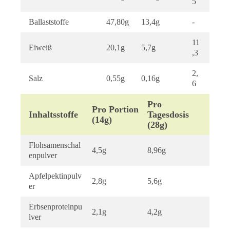
5
Ballaststoffe
47,80g
13,4g
-
11
Eiweiß
20,1g
5,7g
,3
2,
Salz
0,55g
0,16g
6
Pro
Pro Portion
Inhaltsstoffe
Tagesdosis
(14g)
(28g)
Flohsamenschal
4,5g
8,96g
enpulver
Apfelpektinpulv
2,8g
5,6g
er
Erbsenproteinpu
2,1g
4,2g
lver