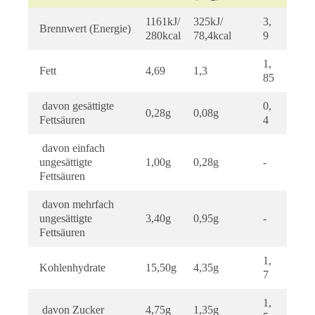
1161kJ/
325kJ/
3,
Brennwert (Energie)
280kcal
78,4kcal
9
1,
Fett
4,69
1,3
85
davon gesättigte
0,
0,28g
0,08g
Fettsäuren
4
davon einfach
ungesättigte
1,00g
0,28g
-
Fettsäuren
davon mehrfach
ungesättigte
3,40g
0,95g
-
Fettsäuren
1,
Kohlenhydrate
15,50g
4,35g
7
1,
davon Zucker
4,75g
1,35g