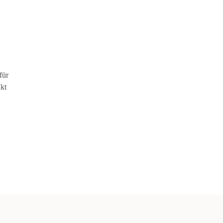
für
kt