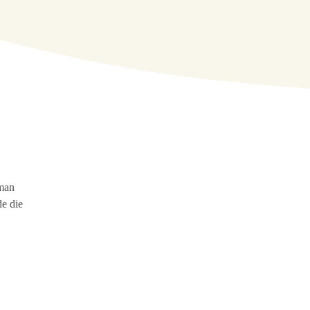
 man
de die