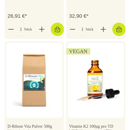
26,91 €*
32,90 €*
Stück
Stück
VEGAN
D-Ribose Vita Pulver 500g
Vitamin K2 100µg pro TD