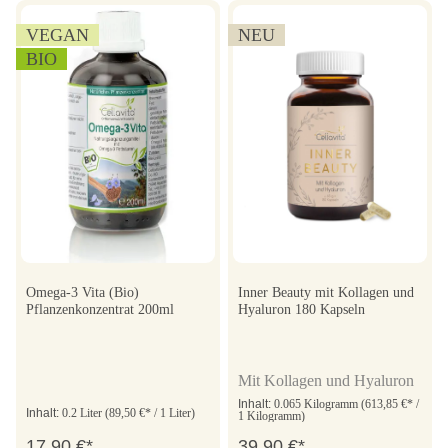
VEGAN
NEU
BIO
Omega-3 Vita (Bio)
Inner Beauty mit Kollagen und
Pflanzenkonzentrat 200ml
Hyaluron 180 Kapseln
Mit Kollagen und Hyaluron
Inhalt:
0.065 Kilogramm
(613,85 €* /
Inhalt:
0.2 Liter
(89,50 €* / 1 Liter)
1 Kilogramm)
17,90 €*
39,90 €*