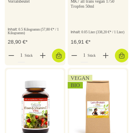
Vorratsbeutel
MK7 all trans vegan 1750
Tropfen 50ml
Inhalt:
0.5 Kilogramm
(57,80 €* / 1
Inhalt:
0.05 Liter
(338,20 €* / 1 Liter)
Kilogramm)
28,90 €*
16,91 €*
Stück
Stück
VEGAN
BIO