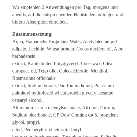
Wir empfehlen 2 Anwendungen pro Tag, morgens und
abends, auf die entsprechenden Hautstellen auftragen und
bis zur Absorption einreiben.
Zusammensetzung:
Aqua, Hamamelis Virginiana Water, Acetylated adipid
adipate, Lecithin, Wheat protein, Cocos nucifera oil, Aloe
barbadensis
extract, Karite butter, Polyglyceryl-3-beeswax, Olea
europaea oil, Tego olio, Colecalciferolo, Menthol,
Rosmarinus officinalis
extract, Sodium borate, Paraffinum liquid, Potassium
palmitoyl hydrolyzed wheat protein glyceryl stearate
cetearyl alcohol,
Aluminium starch octenylsuccinate, Alcohol, Parfum,
Sodium bicarbonate, CP Dow Coming cst 5, propylene
glycol, propyl,
ethyl, Pentaerythrityl tetra-di-t-butyl
hydroxyhydrocinnamate, Tocopheryl acetate, Salicylic