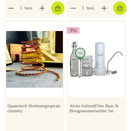
Stück
Stück
9
%
Quantotec® Hochenergiespirale
Alvito AuftischFilter Basic &
(einzeln)
Hexagonwasserwirbler Set