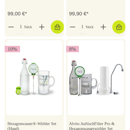
99,00 €*
99,90 €*
Stück
Stück
10
%
8
%
Hexagonwasser®-Wirbler Set
Alvito AuftischFilter Pro &
(Hand)
Hexagonwasserwirbler Set