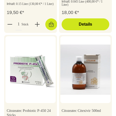
Inhalt:
0.045 Liter
(400,00 €* / 1
Inhalt:
0.15 Liter
(130,00 €* / 1 Liter)
Liter)
19,50 €*
18,00 €*
Details
Stück
Citozeatec Probiotic P-450 24
Citozeatec Citexivir 500ml
Sticks