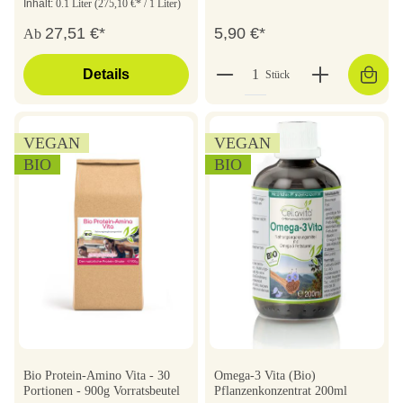
Inhalt:
0.1 Liter
(275,10 €* / 1 Liter)
27,51 €*
5,90 €*
Ab
Details
Stück
VEGAN
VEGAN
BIO
BIO
Bio Protein-Amino Vita - 30
Omega-3 Vita (Bio)
Portionen - 900g Vorratsbeutel
Pflanzenkonzentrat 200ml