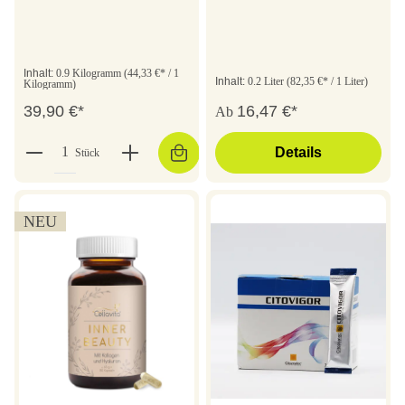
Inhalt:
0.9 Kilogramm
(44,33 €* / 1
Inhalt:
0.2 Liter
(82,35 €* / 1 Liter)
Kilogramm)
39,90 €*
16,47 €*
Ab
Details
Stück
NEU