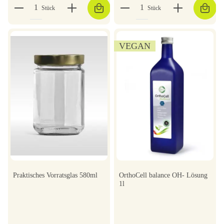
Stück
Stück
VEGAN
Praktisches Vorratsglas 580ml
OrthoCell balance OH- Lösung
1l