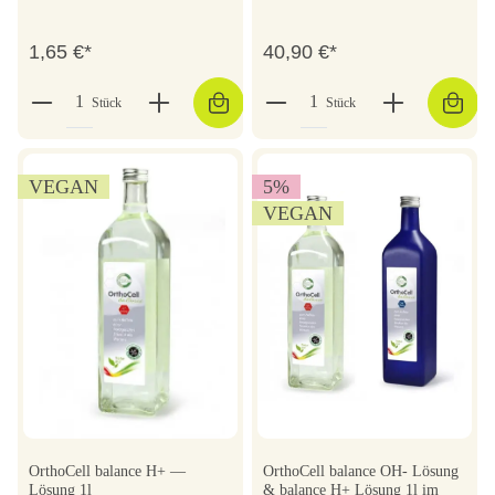
1,65 €*
40,90 €*
Stück
Stück
VEGAN
5
%
VEGAN
OrthoCell balance H+ —
OrthoCell balance OH- Lösung
Lösung 1l
& balance H+ Lösung 1l im