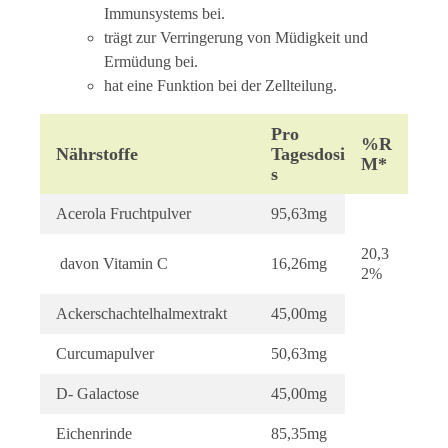
Immunsystems bei.
trägt zur Verringerung von Müdigkeit und
Ermüdung bei.
hat eine Funktion bei der Zellteilung.
Pro
%R
Nährstoffe
Tagesdosi
M*
S
Acerola Fruchtpulver
95,63mg
20,3
davon Vitamin C
16,26mg
2%
Ackerschachtelhalmextrakt
45,00mg
Curcumapulver
50,63mg
D- Galactose
45,00mg
Eichenrinde
85,35mg