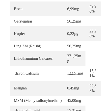
49,9
Eisen
6,99mg
0%
Gerstengras
56,25mg
22,2
Kupfer
0,22µg
8%
Ling Zhi (Reishi)
56,25mg
371,25m
Lithothamnium Calcarea
g
15,3
davon Calcium
122,51mg
1%
22,3
Mangan
0,45mg
8%
MSM (Methylsulfonylmethan)
45,00mg
davon Schwefel
15,31mg