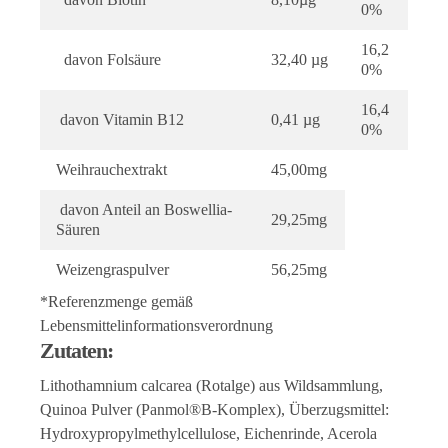
0%
16,2
davon Folsäure
32,40 µg
0%
16,4
davon Vitamin B12
0,41 µg
0%
Weihrauchextrakt
45,00mg
davon Anteil an Boswellia-
29,25mg
Säuren
Weizengraspulver
56,25mg
*Referenzmenge gemäß
Lebensmittelinformationsverordnung
Zutaten:
Lithothamnium calcarea (Rotalge) aus Wildsammlung,
Quinoa Pulver (Panmol®B-Komplex), Überzugsmittel:
Hydroxypropylmethylcellulose, Eichenrinde, Acerola