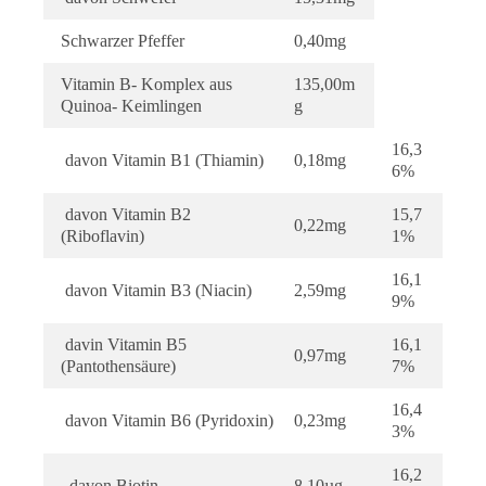
Schwarzer Pfeffer
0,40mg
Vitamin B- Komplex aus
135,00m
Quinoa- Keimlingen
g
16,3
davon Vitamin B1 (Thiamin)
0,18mg
6%
davon Vitamin B2
15,7
0,22mg
(Riboflavin)
1%
16,1
davon Vitamin B3 (Niacin)
2,59mg
9%
davin Vitamin B5
16,1
0,97mg
(Pantothensäure)
7%
16,4
davon Vitamin B6 (Pyridoxin)
0,23mg
3%
16,2
davon Biotin
8,10µg