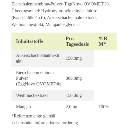
Eierschalenmembran-Pulver (EggNovo OVOMET®),
Überzugsmittel: Hydroxypropylmethylcellulose
(Kapselhülle Gr.0), Ackerschachtelhalmextrakt,
Weihrauchextrakt, Manganbisglycinat
Pro
%R
Inhaltsstoffe
Tagesdosis
M*
Ackerschachtelhalmextr
150,0mg
akt
Eierschalenmembran-
Pulver
300,0mg
(EggNovo OVOMET®)
Weihrauchextrakt
150,0mg
Mangan
2,0mg
100%
*Referenzmenge gemäß
Lebensmittelinformationsverordnung