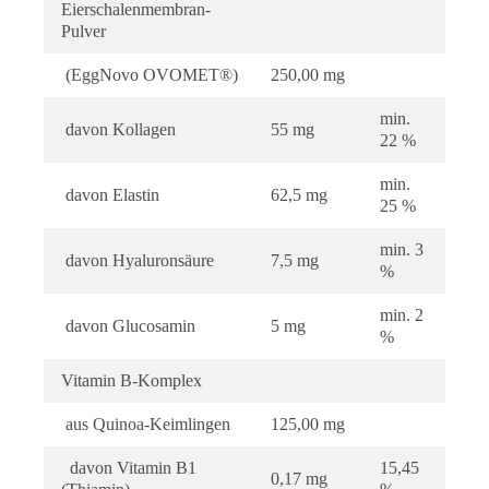
Eierschalenmembran-
Pulver
(EggNovo OVOMET®)
250,00 mg
min.
davon Kollagen
55 mg
22 %
min.
davon Elastin
62,5 mg
25 %
min. 3
davon Hyaluronsäure
7,5 mg
%
min. 2
davon Glucosamin
5 mg
%
Vitamin B-Komplex
aus Quinoa-Keimlingen
125,00 mg
davon Vitamin B1
15,45
0,17 mg