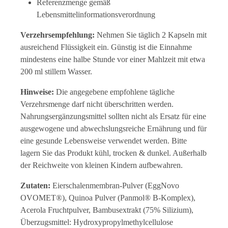
Referenzmenge gemäß
Lebensmittelinformationsverordnung
Verzehrsempfehlung:
Nehmen Sie täglich 2 Kapseln mit
ausreichend Flüssigkeit ein. Günstig ist die Einnahme
mindestens eine halbe Stunde vor einer Mahlzeit mit etwa
200 ml stillem Wasser.
Hinweise:
Die angegebene empfohlene tägliche
Verzehrsmenge darf nicht überschritten werden.
Nahrungsergänzungsmittel sollten nicht als Ersatz für eine
ausgewogene und abwechslungsreiche Ernährung und für
eine gesunde Lebensweise verwendet werden. Bitte
lagern Sie das Produkt kühl, trocken & dunkel. Außerhalb
der Reichweite von kleinen Kindern aufbewahren.
Zutaten:
Eierschalenmembran-Pulver (EggNovo
OVOMET®), Quinoa Pulver (Panmol® B-Komplex),
Acerola Fruchtpulver, Bambusextrakt (75% Silizium),
Überzugsmittel: Hydroxypropylmethylcellulose