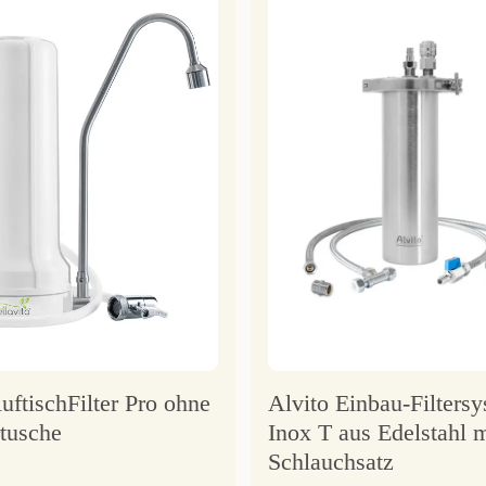
uftischFilter Pro ohne
Alvito Einbau-Filters
rtusche
Inox T aus Edelstahl m
Schlauchsatz