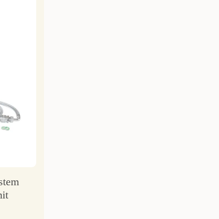
ystem
it