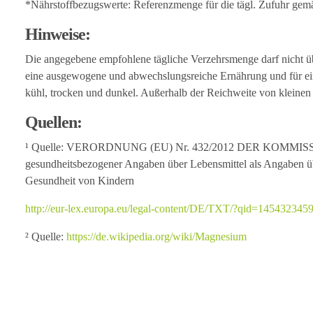
*Nährstoffbezugswerte: Referenzmenge für die tägl. Zufuhr ge
Hinweise:
Die angegebene empfohlene tägliche Verzehrsmenge darf nicht übe
eine ausgewogene und abwechslungsreiche Ernährung und für ei
kühl, trocken und dunkel. Außerhalb der Reichweite von kleine
Quellen:
¹ Quelle: VERORDNUNG (EU) Nr. 432/2012 DER KOMMISSION vo
gesundheitsbezogener Angaben über Lebensmittel als Angaben üb
Gesundheit von Kindern
http://eur-lex.europa.eu/legal-content/DE/TXT/?qid=14543
² Quelle:
https://de.wikipedia.org/wiki/Magnesium