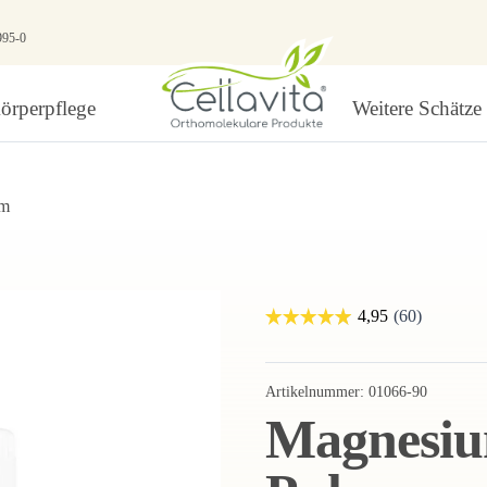
995-0
örperpflege
Weitere Schätze
um
Artikelnummer:
01066-90
Magnesium