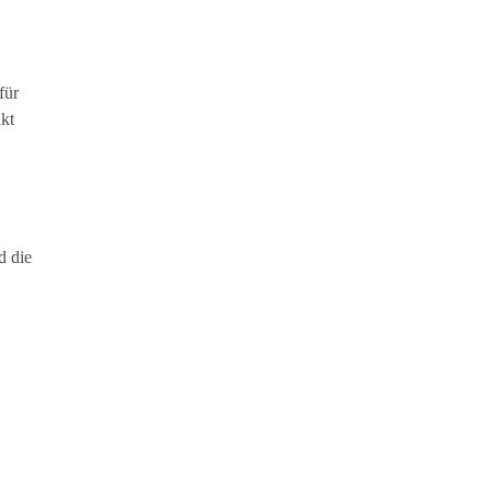
für
kt
d die