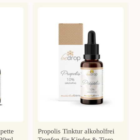
ipette
Propolis Tinktur alkoholfrei
 30ml
Tropfen für Kinder & Tiere