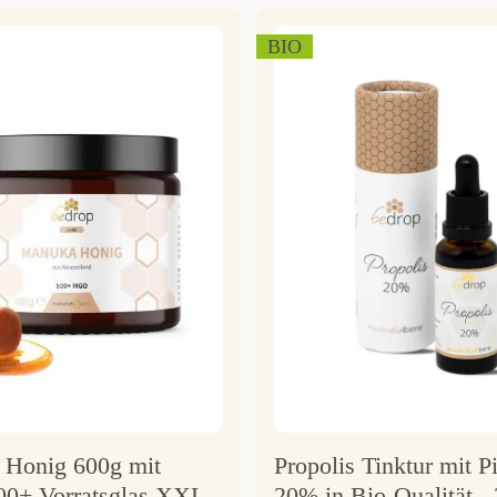
BIO
Honig 600g mit
Propolis Tinktur mit P
0+ Vorratsglas XXL
20% in Bio-Qualität -