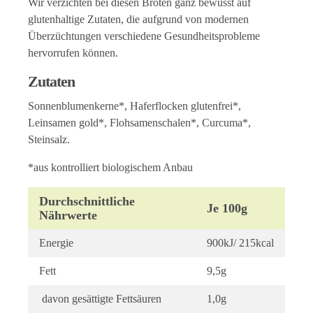
Wir verzichten bei diesen Broten ganz bewusst auf
glutenhaltige Zutaten, die aufgrund von modernen
Überzüchtungen verschiedene Gesundheitsprobleme
hervorrufen können.
Zutaten
Sonnenblumenkerne*, Haferflocken glutenfrei*,
Leinsamen gold*, Flohsamenschalen*, Curcuma*,
Steinsalz.
*aus kontrolliert biologischem Anbau
Durchschnittliche
Je 100g
Nährwerte
Energie
900kJ/ 215kcal
Fett
9,5g
davon gesättigte Fettsäuren
1,0g