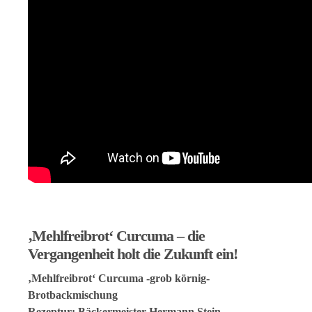
‚Mehlfreibrot‘ Curcuma – die
Vergangenheit holt die Zukunft ein!
‚Mehlfreibrot‘ Curcuma -grob körnig-
Brotbackmischung
Rezeptur: Bäckermeister Hermann Stein