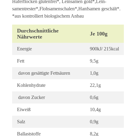
Haferflocken glutenfrei*, Leinsamen gold*,Lein-
samentrester*,Flohsamenschalen*,Hanfsamen geschält*.
*aus kontrolliert biologischem Anbau
Durchschnittliche
Je 100g
Nährwerte
Energie
900kJ/ 215kcal
Fett
9,5g
davon gesättigte Fettsäuren
1,0g
Kohlenhydrate
22,1g
davon Zucker
0,6g
Eiweiß
10,4g
Salz
0,9g
Ballaststoffe
8,2g