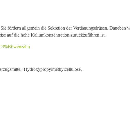
e. Sie fördern allgemein die Sekretion der Verdauungsdrüsen. Daneben 
se auf die hohe Kaliumkonzentration zurückzuführen ist.
L%C3%B6wenzahn
erzugsmittel: Hydroxypropylmethylcellulose.