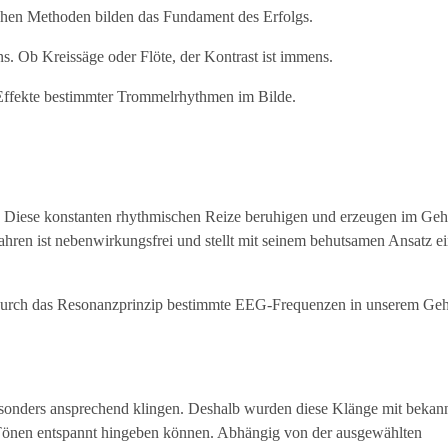
ichen Methoden bilden das Fundament des Erfolgs.
uns. Ob Kreissäge oder Flöte, der Kontrast ist immens.
 Effekte bestimmter Trommelrhythmen im Bilde.
Diese konstanten rhythmischen Reize beruhigen und erzeugen im Geh
hren ist nebenwirkungsfrei und stellt mit seinem behutsamen Ansatz e
s durch das Resonanzprinzip bestimmte EEG-Frequenzen in unserem Geh
esonders ansprechend klingen. Deshalb wurden diese Klänge mit bekan
 Tönen entspannt hingeben können. Abhängig von der ausgewählten