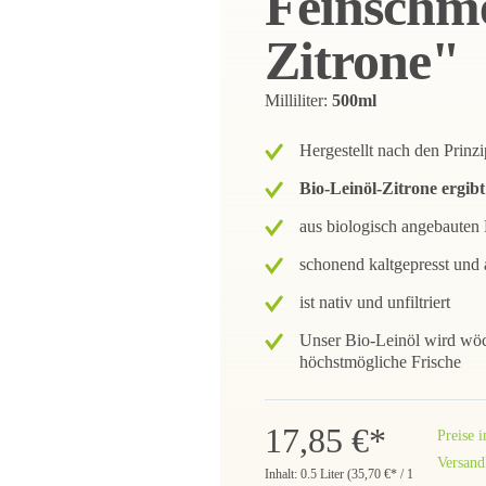
Feinschme
Zitrone"
Milliliter:
500ml
Hergestellt nach den Prin
Bio-Leinöl-Zitrone ergib
aus biologisch angebaute
schonend kaltgepresst und 
ist nativ und unfiltriert
Unser Bio-Leinöl wird wöche
höchstmögliche Frische
17,85 €*
Preise 
Versand
Inhalt:
0.5 Liter
(
35,70 €
* / 1