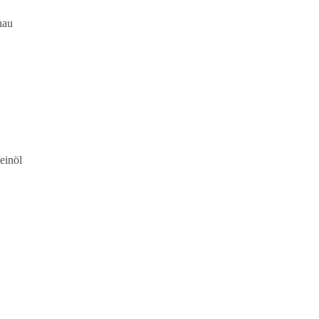
nau
einöl