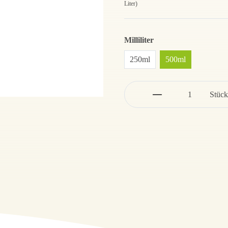
Liter)
Milliliter
250ml
500ml
Stück