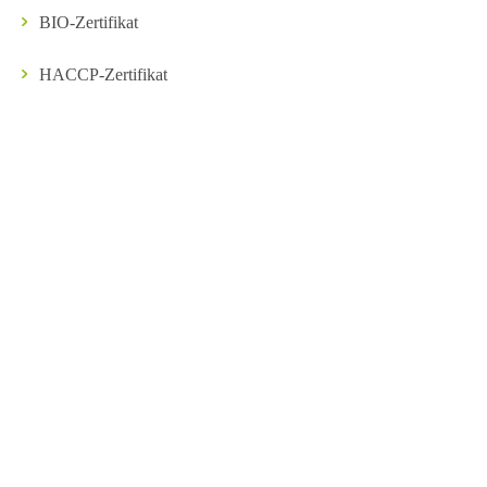
BIO-Zertifikat
HACCP-Zertifikat
Kontakt
Bekannt aus:
* Alle Preise inkl. gesetzl. Mehrwertsteuer zzgl.
Versandkosten
und ggf.