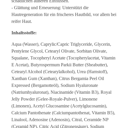
schädlichen äußeren Einflüssen.
- Glättung und Erneuerung: Unterstützt die
Hautregeneration für ein frischeres Hautbild, vor allem bei
reifer Haut.
Inhaltsstoffe:
Aqua (Wasser), Caprylic/Capric Triglyceride, Glycerin,
Pentylene Glycol, Cetearyl Olivate, Sorbitan Olivate,
Squalane, Tocopheryl Acetate (Tocopherylacetat, Vitamin
E Acetat), Butyrospermum Parkii Butter (Sheabutter),
Cetearyl Alcohol (Cetearylalkohol), Urea (Harnstoff),
Xanthan Gum (Xanthan), Citrus Bergamia Peel Oil
Expressed (Bergamotteöl), Sodium Hyaluronate
(Natriumhyaluronat), Niacinamide (Vitamin B3), Royal
Jelly Powder (Gelee-Royale-Pulver), Limonene
(Limonen), Acetyl Glucosamine (Acetylglucosamin),
Calcium Pantothenate (Calciumpantothenat, Vitamin B5),
Linalool, Adenosine (Adenosin), Citral, Ceramide NP
(Ceramid NP), Citric Acid (Zitronensäure), Sodium