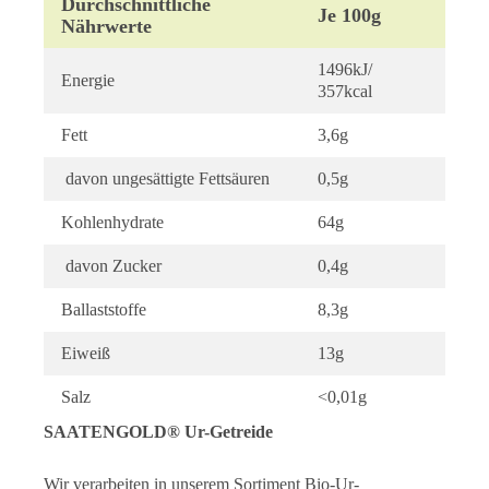
Durchschnittliche
Je 100g
Nährwerte
1496kJ/
Energie
357kcal
Fett
3,6g
davon ungesättigte Fettsäuren
0,5g
Kohlenhydrate
64g
davon Zucker
0,4g
Ballaststoffe
8,3g
Eiweiß
13g
Salz
<0,01g
SAATENGOLD® Ur-Getreide
Wir verarbeiten in unserem Sortiment Bio-Ur-