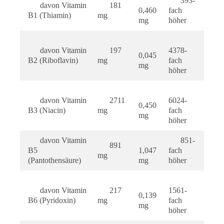
393-
davon Vitamin
181
0,460
fach
B1 (Thiamin)
mg
mg
höher
davon Vitamin
197
4378-
0,045
B2 (Riboflavin)
mg
fach
mg
höher
davon Vitamin
2711
6024-
0,450
B3 (Niacin)
mg
fach
mg
höher
davon Vitamin
851-
891
B5
1,047
fach
mg
(Pantothensäure)
mg
höher
davon Vitamin
217
1561-
0,139
B6 (Pyridoxin)
mg
fach
mg
höher