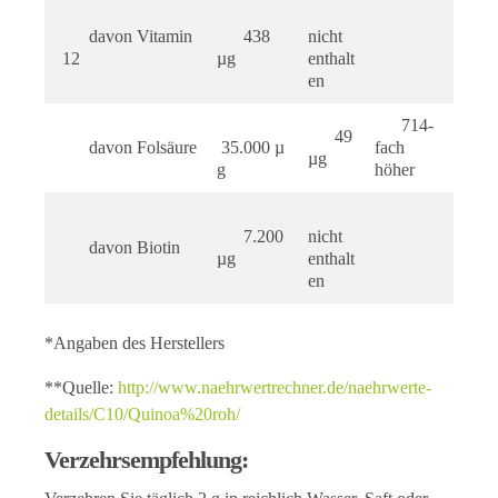
davon Vitamin
438
nicht
12
µg
enthalt
en
714-
49
davon Folsäure
35.000 µ
fach
µg
g
höher
7.200
nicht
davon Biotin
µg
enthalt
en
*Angaben des Herstellers
**Quelle:
http://www.naehrwertrechner.de/naehrwerte-
details/C10/Quinoa%20roh/
Verzehrsempfehlung: