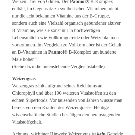
Weizen - frei von Gluten. Der
Panmol®
B-Komplex
enthält, im Gegensatz zu synthetischen Vitaminen, nicht
nur die acht bekannten Vitamine aus der B-Gruppe,
sondern auch eine Vielzahl organisch gebundener aktiver
B-Vitamine, wie sie sonst nur in hochwertigen
Lebensmitteln wie Vollkorngetreide oder Weizenkeimen
vorkommen. Im Vergleich zu Vollkorn aber ist der Gehalt
an B-Vitaminen in
Panmol®
B-Komplex um hunderte
Male höher."
(Siehe dazu die untenstehende Vergleichstabelle)
Weizengras
Weizengras zählt aufgrund seines Reichtums an
Chlorophyll und über 100 weiteren Vitalstoffen zu den
echten Superfoods. Vor tausenden von Jahren wusste man
bereits von den Kräften des Weizengrases. Heutige
wissenschaftliche Studien bestätigen den herausragenden
Vitalstoffgehalt.
Achtung, wichtiger Hinweis: Weizengras ist
kein
Getreide