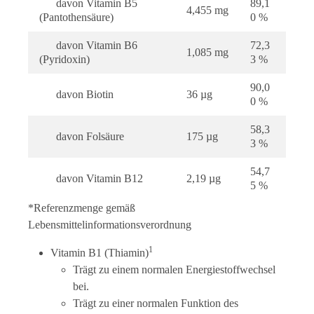
davon Vitamin B5
89,1
4,455 mg
(Pantothensäure)
0 %
davon Vitamin B6
72,3
1,085 mg
(Pyridoxin)
3 %
90,0
davon Biotin
36 µg
0 %
58,3
davon Folsäure
175 µg
3 %
54,7
davon Vitamin B12
2,19 µg
5 %
*Referenzmenge gemäß
Lebensmittelinformationsverordnung
1
Vitamin B1 (Thiamin)
Trägt zu einem normalen Energiestoffwechsel
bei.
Trägt zu einer normalen Funktion des