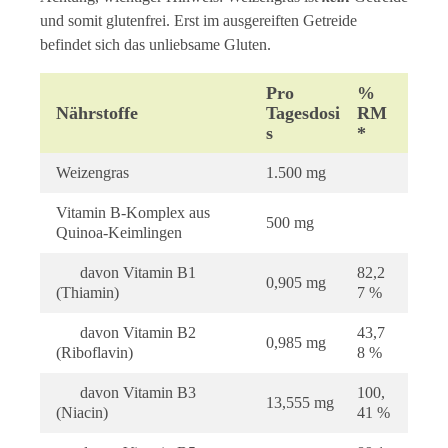
und somit glutenfrei. Erst im ausgereiften Getreide
befindet sich das unliebsame Gluten.
Pro
%
Nährstoffe
Tagesdosi
RM
S
*
Weizengras
1.500 mg
Vitamin B-Komplex aus
500 mg
Quinoa-Keimlingen
davon Vitamin B1
82,2
0,905 mg
(Thiamin)
7 %
davon Vitamin B2
43,7
0,985 mg
(Riboflavin)
8 %
davon Vitamin B3
100,
13,555 mg
(Niacin)
41 %