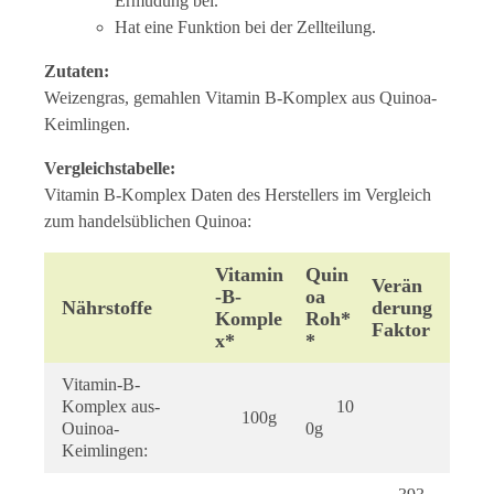
Ermüdung bei.
Hat eine Funktion bei der Zellteilung.
Zutaten:
Weizengras, gemahlen Vitamin B-Komplex aus Quinoa-
Keimlingen.
Vergleichstabelle:
Vitamin B-Komplex Daten des Herstellers im Vergleich
zum handelsüblichen Quinoa:
Vitamin
Quin
Verän
-B-
Oa
Nährstoffe
Derung
Komple
Roh*
Faktor
X*
*
Vitamin-B-
Komplex aus-
10
100g
Ouinoa-
0g
Keimlingen: