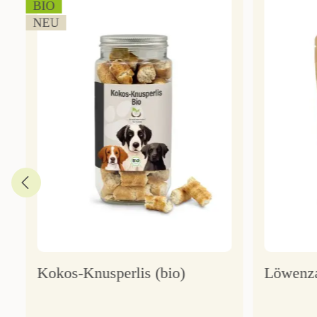
BIO
NEU
Kokos-Knusperlis (bio)
Löwenza