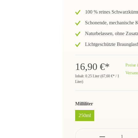
100 % reines Schwarzkümme
Schonende, mechanische Kal
Naturbelassen, ohne Zusat
Lichtgeschützte Braunglasf
16,90 €*
Preise 
Versan
Inhalt:
0.25 Liter
(
67,60 €
* / 1
Liter)
Milliliter
250ml