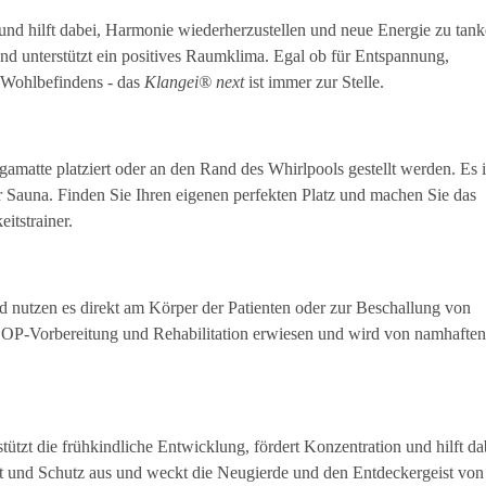
en und hilft dabei, Harmonie wiederherzustellen und neue Energie zu tan
und unterstützt ein positives Raumklima. Egal ob für Entspannung,
s Wohlbefindens - das
Klangei® next
ist immer zur Stelle.
amatte platziert oder an den Rand des Whirlpools gestellt werden. Es i
 Sauna. Finden Sie Ihren eigenen perfekten Platz und machen Sie das
itstrainer.
d nutzen es direkt am Körper der Patienten oder zur Beschallung von
ie OP-Vorbereitung und Rehabilitation erwiesen und wird von namhaften
tützt die frühkindliche Entwicklung, fördert Konzentration und hilft da
it und Schutz aus und weckt die Neugierde und den Entdeckergeist von