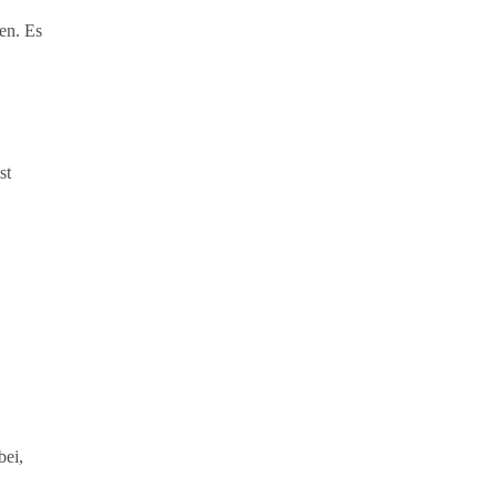
ken. Es
st
bei,