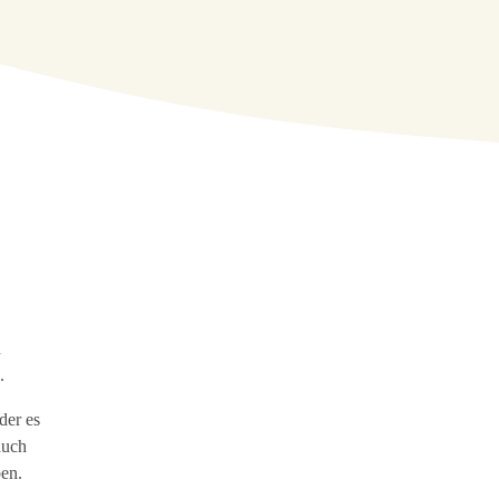
d
.
der es
auch
en.