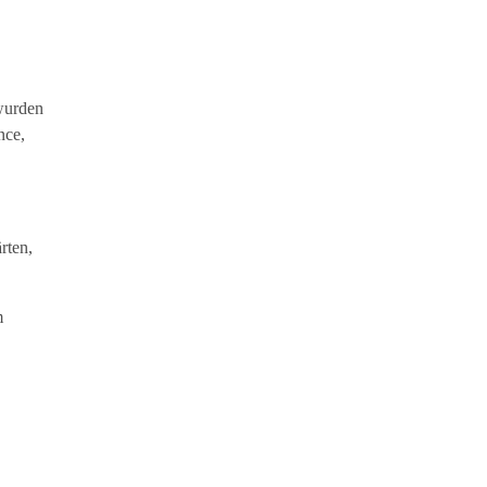
 wurden
nce,
rten,
m