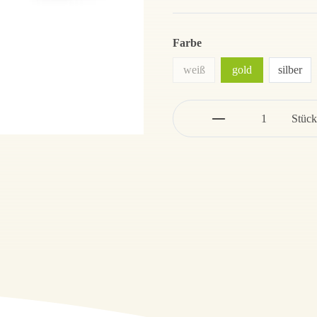
Farbe
weiß
gold
silber
Stück