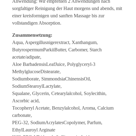
Anwendung: Wir empfehlen 2 Anwendungen nach
sorgfaltiger Reinigung der Haut morgens und abends, mit
einer kreisformigen und sanften Massage bis zur
vollstandigen Absorption.
Zusammensetzung:
Aqua, Aspergillusnigerextract, Xanthangum,
ButyrospermumParkiiButter, Carbomer, Starch
acetate/adipate,
Aloe BarbadensisLeafJuice, Polyglyceryl-3
MethylglucoseDistearate,
Sodiumborate, SimmondsiaChinensisOil,
SodiumStearoylLactylate,
Squalane, Glycerin, Cetearylalcohol, Soylecithin,
Ascorbic acid,
Tocopheryl Acetate, Benzylalcohol, Aroma, Calcium
carbonate,
PEG-32, SodiumAcrylatesCopolymer, Parfum,
EthylLauroyl Arginate