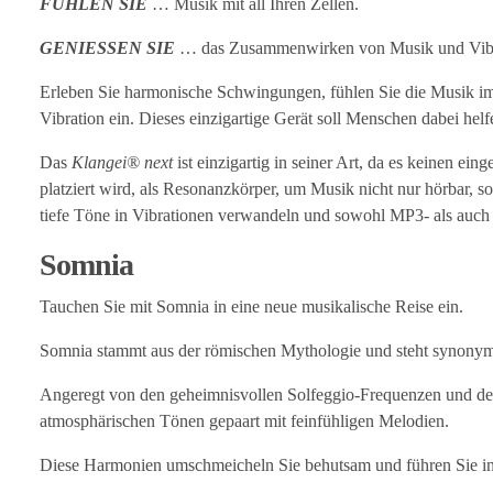
FÜHLEN SIE
… Musik mit all Ihren Zellen.
GENIESSEN SIE
… das Zusammenwirken von Musik und Vibr
Erleben Sie harmonische Schwingungen, fühlen Sie die Musik i
Vibration ein. Dieses einzigartige Gerät soll Menschen dabei h
Das
Klangei® next
ist einzigartig in seiner Art, da es keinen ei
platziert wird, als Resonanzkörper, um Musik nicht nur hörbar, 
tiefe Töne in Vibrationen verwandeln und sowohl MP3- als auc
Somnia
Tauchen Sie mit Somnia in eine neue musikalische Reise ein.
Somnia stammt aus der römischen Mythologie und steht synonym
Angeregt von den geheimnisvollen Solfeggio-Frequenzen und der P
atmosphärischen Tönen gepaart mit feinfühligen Melodien.
Diese Harmonien umschmeicheln Sie behutsam und führen Sie in 