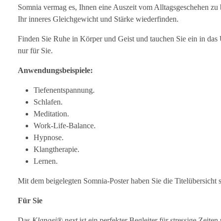
Somnia vermag es, Ihnen eine Auszeit vom Alltagsgeschehen zu b
Ihr inneres Gleichgewicht und Stärke wiederfinden.
Finden Sie Ruhe in Körper und Geist und tauchen Sie ein in das
nur für Sie.
Anwendungsbeispiele:
Tiefenentspannung.
Schlafen.
Meditation.
Work-Life-Balance.
Hypnose.
Klangtherapie.
Lernen.
Mit dem beigelegten Somnia-Poster haben Sie die Titelübersicht s
Für Sie
Das
Klangei® next
ist ein perfekter Begleiter für stressige Zeit