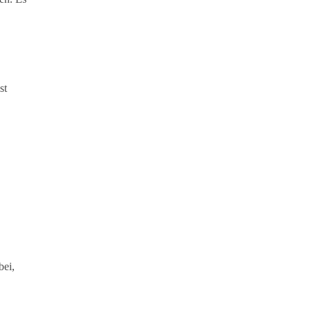
st
bei,