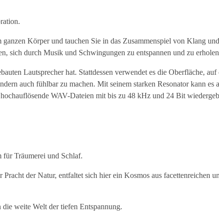
ation.
m ganzen Körper und tauchen Sie in das Zusammenspiel von Klang un
elfen, sich durch Musik und Schwingungen zu entspannen und zu erholen
ngebauten Lautsprecher hat. Stattdessen verwendet es die Oberfläche, auf 
sondern auch fühlbar zu machen. Mit seinem starken Resonator kann es 
h hochauflösende WAV-Dateien mit bis zu 48 kHz und 24 Bit wiedergeb
 für Träumerei und Schlaf.
racht der Natur, entfaltet sich hier ein Kosmos aus facettenreichen u
die weite Welt der tiefen Entspannung.