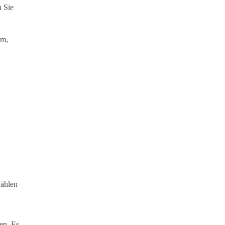
h Sie
um,
wählen
ken. Es