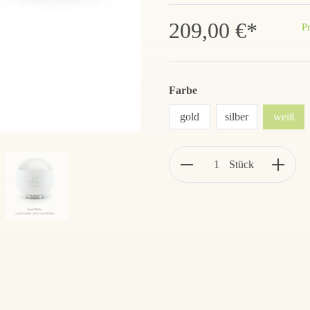
209,00 €*
Pr
Farbe
gold
silber
weiß
Stück