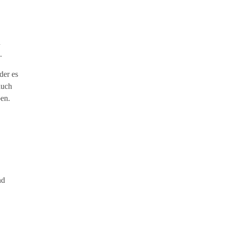
d
.
der es
auch
en.
nd