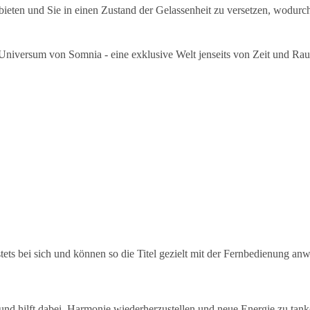
ieten und Sie in einen Zustand der Gelassenheit zu versetzen, wodurc
 Universum von Somnia - eine exklusive Welt jenseits von Zeit und Ra
tets bei sich und können so die Titel gezielt mit der Fernbedienung an
en und hilft dabei, Harmonie wiederherzustellen und neue Energie zu tan