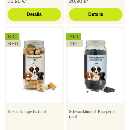
10,90 €*
20,90 €*
Details
Details
BIO
BIO
NEU
NEU
Kokos-Knusperlis (bio)
Schwarzkümmel-Knusperlis
(bio)