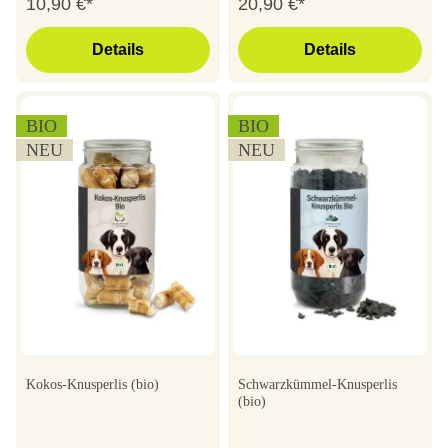
10,90 €*
20,90 €*
Details
Details
BIO
BIO
NEU
NEU
Kokos-Knusperlis (bio)
Schwarzkümmel-Knusperlis
(bio)